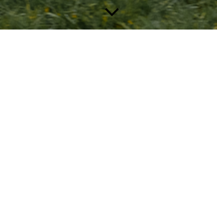
Welpenkurs
In unseren Welpenkursen arbeiten wir in kleiner Runde, 3 bis
maximal 5 Hunde sind in einer Gruppe. Wir üben
Umweltsicherheit, Grundsteine für spätere Kommandos sowie
soziale Kompetenz zu Mensch und Tier in einem sehr
entspannten Rahmen. Es gibt je nach Gruppe kleine
Freilaufphasen.
Das Wichtigste ist es jedoch zu lernen, immer auf seinen
Menschen zu achten. Grundsätzlich werden alle Fragen rund
um das Thema Welpe besprochen. Da die Konzentrationszeit
bei einem Welpen recht kurz ist, werden zwischendurch kleine
Pausen gemacht.
Bitte bringen Sie zum Welpenkurs den Impfausweis und den
Versicherungsnachweis für Ihren Hund mit!